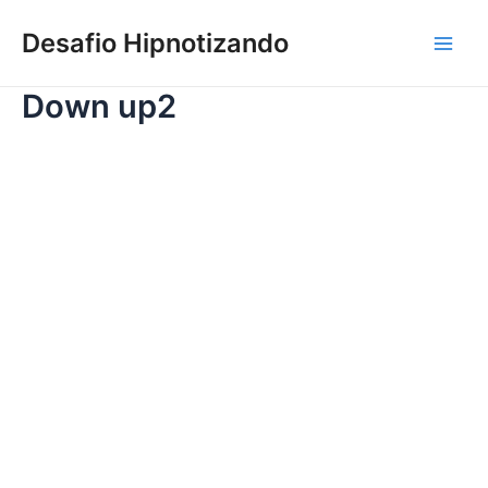
Ir
Main
para
Desafio Hipnotizando
Men
o
conteúdo
Down up2